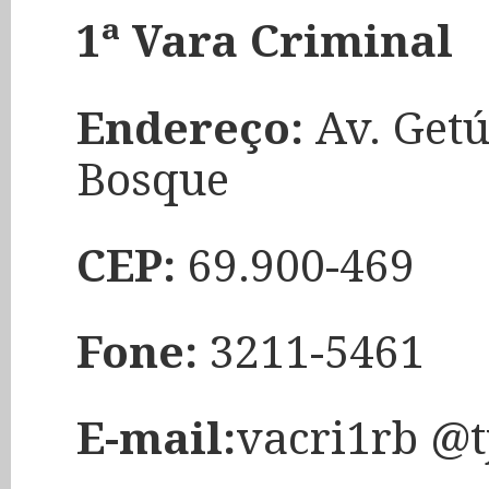
1ª Vara Criminal
Endereço:
Av. Getú
Bosque
CEP:
69.900-469
Fone:
3211-5461
E-mail:
vacri1rb @t