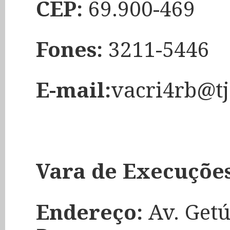
CEP:
69.900-469
Fones:
3211-5446
E-mail:
vacri4rb@tj
Vara de Execuções
Endereço:
Av. Getú